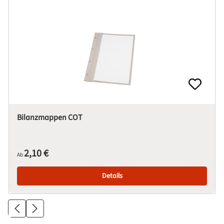
Bilanzmappen COT
Regulärer Preis:
2,10 €
Ab
Details