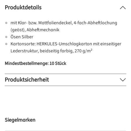
Produktdetails
mit Klar- bzw. Mattfoliendeckel, 4-fach-Abheftlochung
(geöst), Abheftmechanik
Ösen Silber
Kartonsorte: HERKULES-Umschlagkarton mit einseitiger
Lederstruktur, beidseitig farbig, 270 g/m²
Mindestbestellmenge: 10 Stück
Produktsicherheit
Produktgalerie überspringen
Siegelmarken