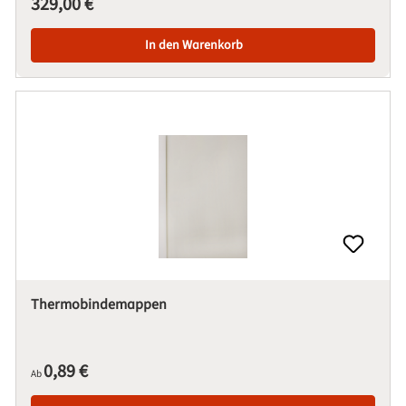
329,00 €
In den Warenkorb
Thermobindemappen
Regulärer Preis:
0,89 €
Ab