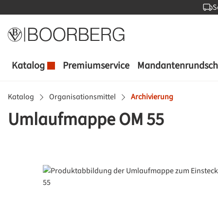
S
 Hauptinhalt springen
Zur Suche springen
Zur Hauptnavigation springen
Katalog
Premiumservice
Mandantenrundsch
Katalog
Organisationsmittel
Archivierung
Umlaufmappe OM 55
Bildergalerie überspringen