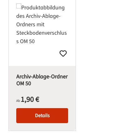
Archiv-Ablage-Ordner
OM 50
1,90 €
Regulärer Preis:
Ab
Details