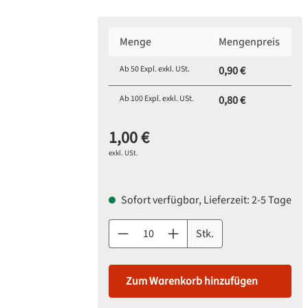
Menge
Mengenpreis
Ab
50
Expl. exkl. USt.
0,90 €
Ab
100
Expl. exkl. USt.
0,80 €
1,00 €
exkl. USt.
Sofort verfügbar, Lieferzeit: 2-5 Tage
Produkt Anzahl: Gib den gewünschten Wert 
Stk.
Zum Warenkorb hinzufügen