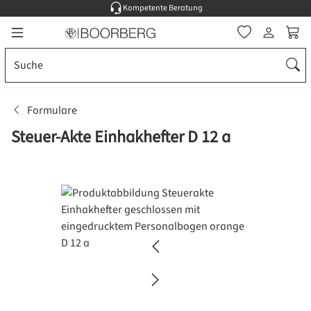
Kompetente Beratung
Zum Hauptinhalt springen
Ware
Formulare
Steuer-Akte Einhakhefter D 12 a
Bildergalerie überspringen