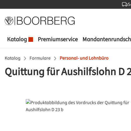
S
 Hauptinhalt springen
Zur Suche springen
Zur Hauptnavigation springen
Katalog
Premiumservice
Mandantenrundsch
Katalog
Formulare
Personal- und Lohnbüro
Quittung für Aushilfslohn D 
Bildergalerie überspringen