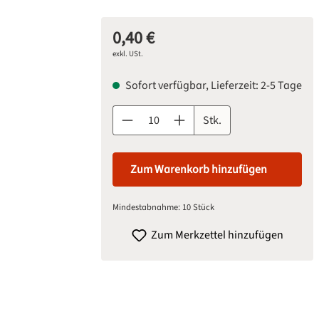
0,40 €
Regulärer Preis:
exkl. USt.
Sofort verfügbar, Lieferzeit: 2-5 Tage
Produkt Anzahl: Gib den gewünschten Wert 
Stk.
Zum Warenkorb hinzufügen
Mindestabnahme: 10 Stück
Zum Merkzettel hinzufügen