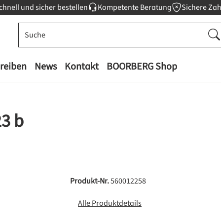
chnell und sicher bestellen
Kompetente Beratung
Sichere Za
reiben
News
Kontakt
BOORBERG Shop
23 b
Produkt-Nr.
560012258
Alle Produktdetails