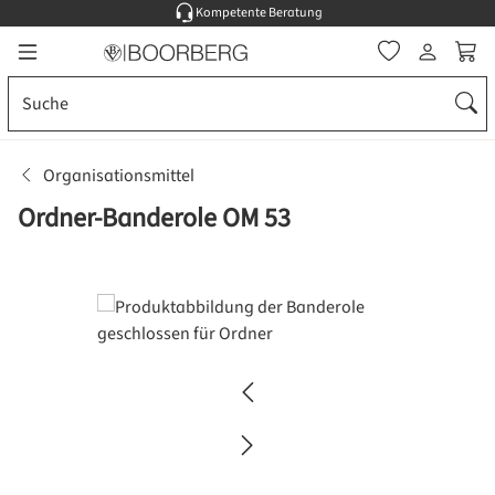
Kompetente Beratung
Zum Hauptinhalt springen
Ware
Organisationsmittel
Ordner-Banderole OM 53
Bildergalerie überspringen