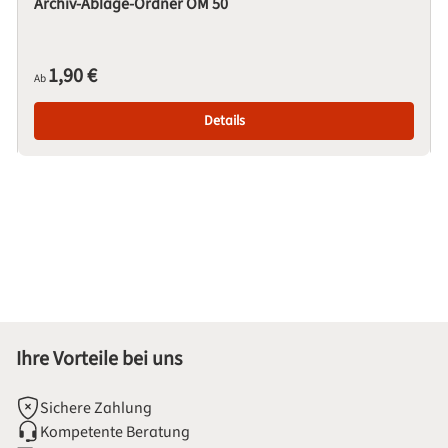
Archiv-Ablage-Ordner OM 50
Regulärer Preis:
1,90 €
Ab
Details
Ihre Vorteile bei uns
Sichere Zahlung
Kompetente Beratung