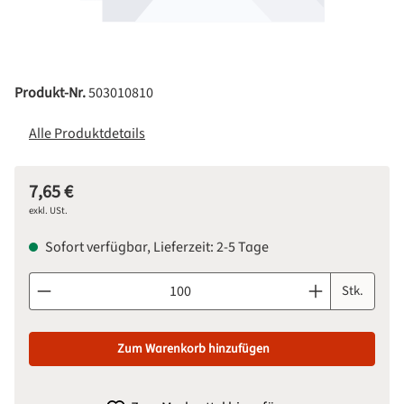
Produkt-Nr.
503010810
Alle Produktdetails
7,65 €
Regulärer Preis:
exkl. USt.
Sofort verfügbar, Lieferzeit: 2-5 Tage
Produkt Anzahl: Gib den gewünschten Wert ein oder benutze d
Stk.
Zum Warenkorb hinzufügen