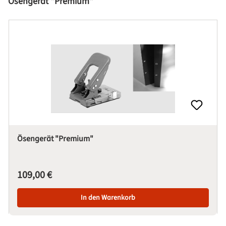
Produktgalerie überspringen
Ösengerät "Premium"
Ösengerät "Premium"
Regulärer Preis:
109,00 €
In den Warenkorb