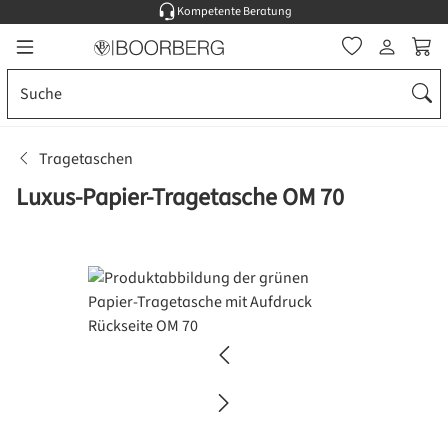
Kompetente Beratung
Zum Hauptinhalt springen
Ware
Tragetaschen
Luxus-Papier-Tragetasche OM 70
Bildergalerie überspringen