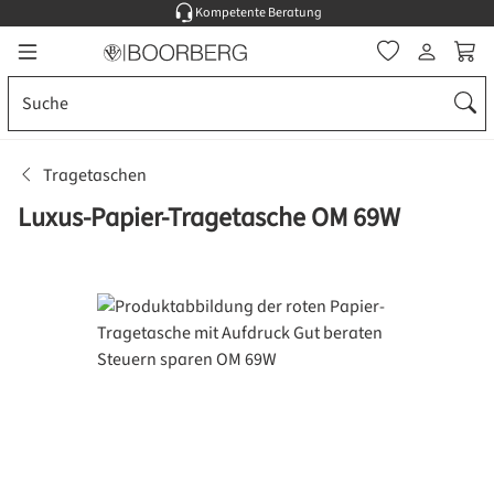
Kompetente Beratung
Zum Hauptinhalt springen
Ware
Tragetaschen
Luxus-Papier-Tragetasche OM 69W
Bildergalerie überspringen