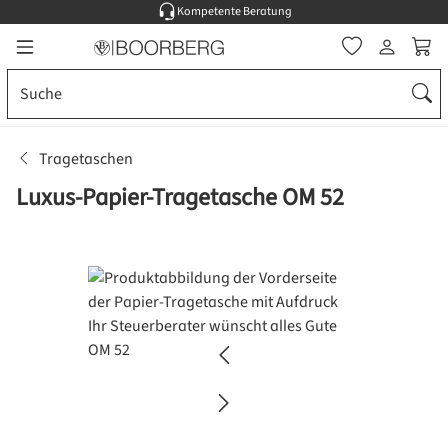
Kompetente Beratung
Zum Hauptinhalt springen
Ware
Tragetaschen
Luxus-Papier-Tragetasche OM 52
Bildergalerie überspringen