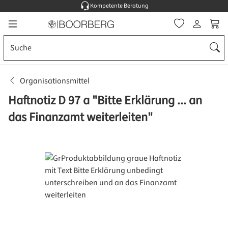
Kompetente Beratung
Zum Hauptinhalt springen
Ware
Organisationsmittel
Haftnotiz D 97 a "Bitte Erklärung ... an
das Finanzamt weiterleiten"
Bildergalerie überspringen