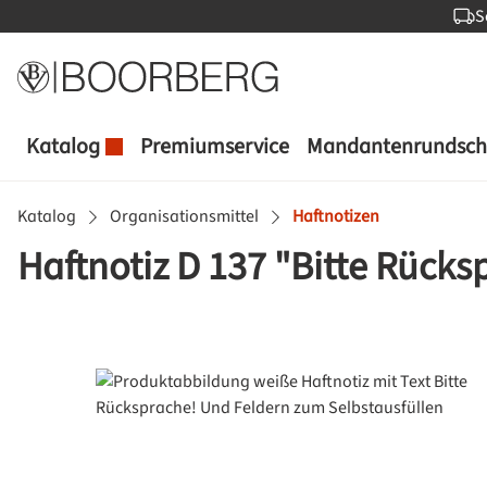
S
 Hauptinhalt springen
Zur Suche springen
Zur Hauptnavigation springen
Katalog
Premiumservice
Mandantenrundsch
Katalog
Organisationsmittel
Haftnotizen
Haftnotiz D 137 "Bitte Rücks
Bildergalerie überspringen