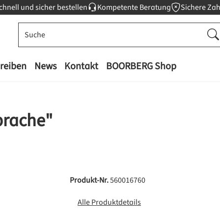
chnell und sicher bestellen
Kompetente Beratung
Sichere Za
reiben
News
Kontakt
BOORBERG Shop
prache"
Produkt-Nr.
560016760
Alle Produktdetails