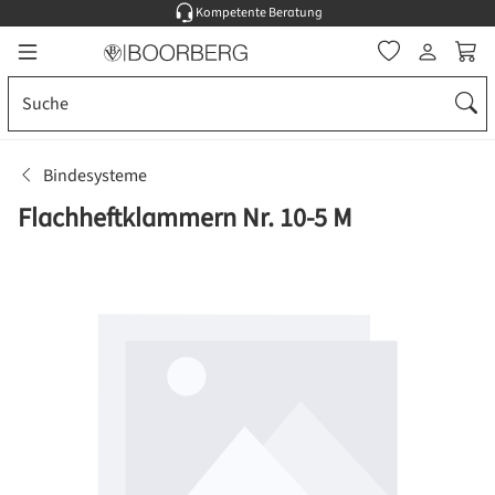
Kompetente Beratung
Zum Hauptinhalt springen
Ware
Bindesysteme
Flachheftklammern Nr. 10-5 M
Bildergalerie überspringen