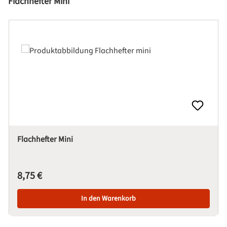
Produktgalerie überspringen
Flachhefter Mini
Flachhefter Mini
Regulärer Preis:
8,75 €
In den Warenkorb