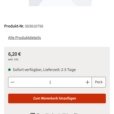
Produkt-Nr.
503010750
Alle Produktdetails
6,20 €
Regulärer Preis:
exkl. USt.
Sofort verfügbar, Lieferzeit: 2-5 Tage
Produkt Anzahl: Gib den gewünschten Wert ein oder benutze d
Pack
Zum Warenkorb hinzufügen