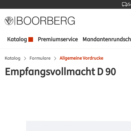
S
 Hauptinhalt springen
Zur Suche springen
Zur Hauptnavigation springen
Katalog
Premiumservice
Mandantenrundsch
Katalog
Formulare
Allgemeine Vordrucke
Empfangsvollmacht D 90
Bildergalerie überspringen