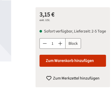
3,15 €
Regulärer Preis:
exkl. USt.
Sofort verfügbar, Lieferzeit: 2-5 Tage
Produkt Anzahl: Gib den gewünschten Wert 
Block
Zum Warenkorb hinzufügen
Zum Merkzettel hinzufügen