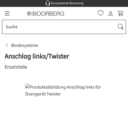
Kompetente Beratung
Zum Hauptinhalt springen
Ware
Bindesysteme
Anschlag links/Twister
Ersatzteile
Bildergalerie überspringen